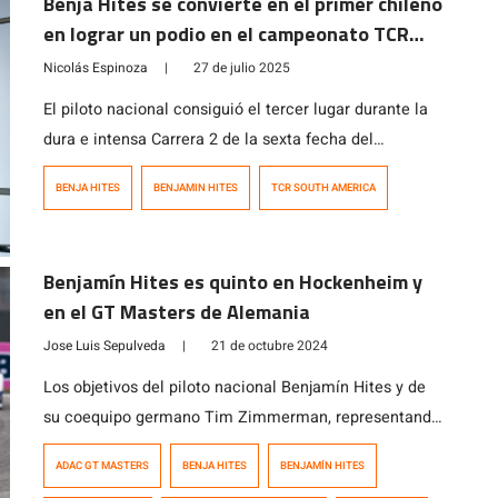
Benja Hites se convierte en el primer chileno
en lograr un podio en el campeonato TCR
South America
Nicolás Espinoza
|
27 de julio 2025
El piloto nacional consiguió el tercer lugar durante la
dura e intensa Carrera 2 de la sexta fecha del
certamen disputada en Uruguay.
BENJA HITES
BENJAMIN HITES
TCR SOUTH AMERICA
Benjamín Hites es quinto en Hockenheim y
en el GT Masters de Alemania
Jose Luis Sepulveda
|
21 de octubre 2024
Los objetivos del piloto nacional Benjamín Hites y de
su coequipo germano Tim Zimmerman, representando
al Grasser Racing Team, era concluir la temporada en
ADAC GT MASTERS
BENJA HITES
BENJAMÍN HITES
el podio del Campeonato Gran Turismo Masters de