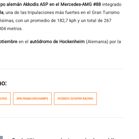
uipo alemán Akkodis ASP en el Mercedes-AMG #88
integrado
la
, una de las tripulaciones más fuertes en el Gran Turismo
ésimas, con un promedio de 182,7 kph y un total de 267
.004 metros.
eptiembre
en el
autódromo de Hockenheim
(Alemania) por la
mo:
3 EVO
SPA-FRANCORCHAMPS
VICENZO SOSPIRI RACING