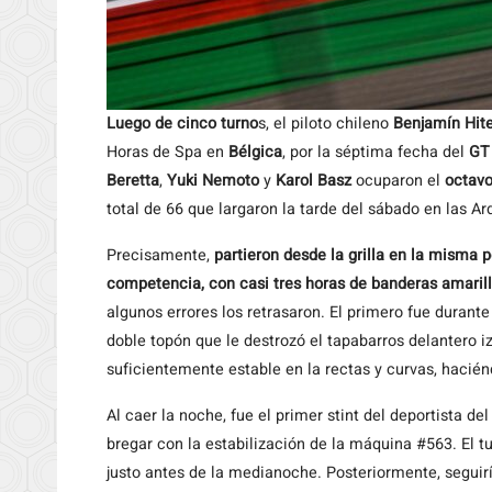
Luego de cinco turno
s, el piloto chileno
Benjamín Hit
Horas de Spa en
Bélgica
, por la séptima fecha del
GT
Beretta
,
Yuki Nemoto
y
Karol Basz
ocuparon el
octavo
total de 66 que largaron la tarde del sábado en las Ar
Precisamente,
partieron desde la grilla en la misma 
competencia, con casi tres horas de banderas amarill
algunos errores los retrasaron. El primero fue durante
doble topón que le destrozó el tapabarros delantero iz
suficientemente estable en la rectas y curvas, hacié
Al caer la noche, fue el primer stint del deportista de
bregar con la estabilización de la máquina #563. El 
justo antes de la medianoche. Posteriormente, seguirí