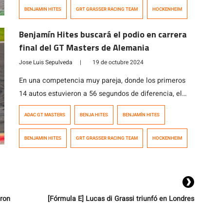
Alemania que se disputó en Hockenheim (Alemania).
BENJAMIN HITES
GRT GRASSER RACING TEAM
HOCKENHEIM
Sin embargo, no lo alcanzaron, pero consiguieron un
honroso quinto puesto tanto en la Carrera 2 como […]
Benjamín Hites buscará el podio en carrera
final del GT Masters de Alemania
Jose Luis Sepulveda
|
19 de octubre 2024
En una competencia muy pareja, donde los primeros
14 autos estuvieron a 56 segundos de diferencia, el
chileno Benjamín Hites y su compañero Tim
ADAC GT MASTERS
BENJA HITES
BENJAMÍN HITES
Zimmerman, representando al Grasser Racing Team,
terminaron en la novena posición durante la Carrera 1
BENJAMIN HITES
GRT GRASSER RACING TEAM
HOCKENHEIM
de la sexta y última fecha del Campeonato ADAC Gran
Turismo Masters de Alemania, que ganó […]
aron
[Fórmula E] Lucas di Grassi triunfó en Londres