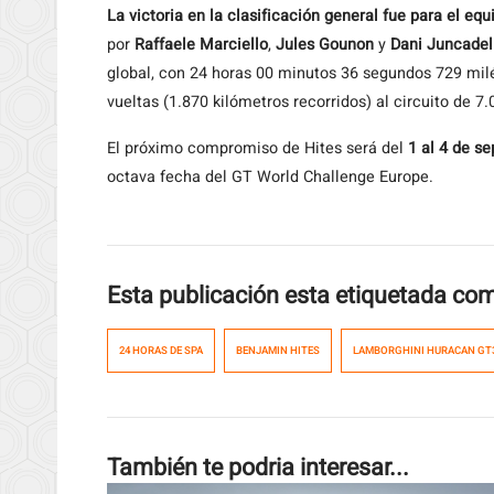
La victoria en la clasificación general
fue para el eq
por
Raffaele Marciello
,
Jules Gounon
y
Dani Juncadel
global, con 24 horas 00 minutos 36 segundos 729 mil
vueltas (1.870 kilómetros recorridos) al circuito de 7
El próximo compromiso de Hites será del
1 al 4 de s
octava fecha del GT World Challenge Europe.
Esta publicación esta etiquetada co
24 HORAS DE SPA
BENJAMIN HITES
LAMBORGHINI HURACAN GT
También te podria interesar...