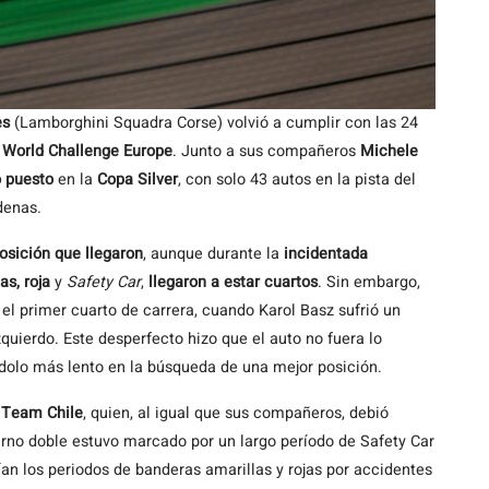
es
(Lamborghini Squadra Corse) volvió a cumplir con las 24
 World Challenge Europe
. Junto a sus compañeros
Michele
 puesto
en la
Copa Silver
, con solo 43 autos en la pista del
denas.
posición que llegaron
, aunque durante la
incidentada
as, roja
y
Safety Car
,
llegaron a estar cuartos
. Sin embargo,
 el primer cuarto de carrera, cuando Karol Basz sufrió un
quierdo. Este desperfecto hizo que el auto no fuera lo
ndolo más lento en la búsqueda de una mejor posición.
l
Team Chile
, quien, al igual que sus compañeros, debió
turno doble estuvo marcado por un largo período de Safety Car
an los periodos de banderas amarillas y rojas por accidentes