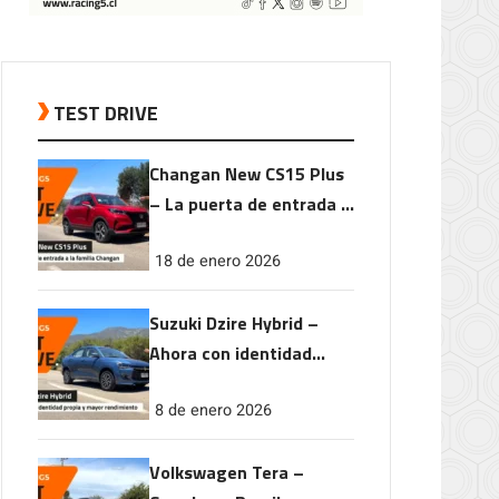
TEST DRIVE
Changan New CS15 Plus
– La puerta de entrada a
la familia Changan
18 de enero 2026
Suzuki Dzire Hybrid –
Ahora con identidad
propia y mayor
8 de enero 2026
rendimiento
Volkswagen Tera –