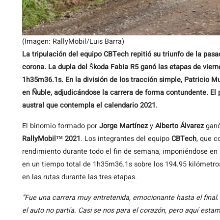
(Imagen: RallyMobil/Luis Barra)
La tripulación del equipo CBTech repitió su triunfo de la pas
corona. La dupla del Škoda Fabia R5 ganó las etapas de vie
1h35m36.1s. En la división de los tracción simple, Patricio 
en Ñuble, adjudicándose la carrera de forma contundente. El p
austral que contempla el calendario 2021.
El binomio formado por
Jorge Martínez
y
Alberto Álvarez
ganó
RallyMobil™ 2021
. Los integrantes del equipo
CBTech
, que 
rendimiento durante todo el fin de semana, imponiéndose en 
en un tiempo total de 1h35m36.1s sobre los 194.95 kilómetr
en las rutas durante las tres etapas.
“Fue una carrera muy entretenida, emocionante hasta el final
el auto no partía. Casi se nos para el corazón, pero aquí es