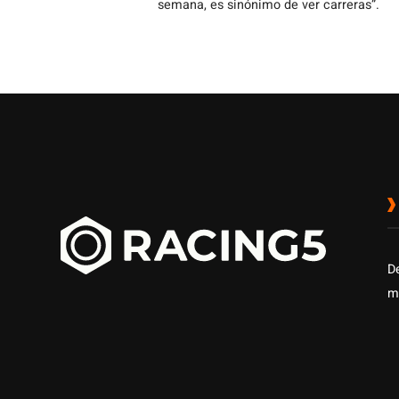
semana, es sinónimo de ver carreras”.
D
m