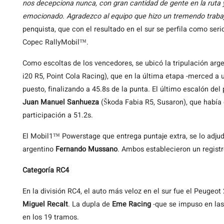
nos decepciona nunca, con gran cantidad de gente en la ruta 
emocionado. Agradezco al equipo que hizo un tremendo traba
penquista, que con el resultado en el sur se perfila como seri
Copec RallyMobil™.
Como escoltas de los vencedores, se ubicó la tripulación arg
i20 R5, Point Cola Racing), que en la última etapa -merced a 
puesto, finalizando a 45.8s de la punta. El último escalón de
Juan Manuel Sanhueza
(Škoda Fabia R5, Susaron), que había
participación a 51.2s.
El Mobil1™ Powerstage que entrega puntaje extra, se lo adju
argentino
Fernando Mussano
. Ambos establecieron un regist
Categoría RC4
En la división RC4, el auto más veloz en el sur fue el Peugeot
Miguel Recalt
. La dupla de
Eme Racing
-que se impuso en las
en los 19 tramos.