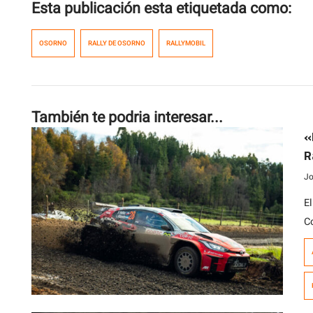
Esta publicación esta etiquetada como:
OSORNO
RALLY DE OSORNO
RALLYMOBIL
También te podria interesar...
«
R
Jo
E
C
c
ll
c
c