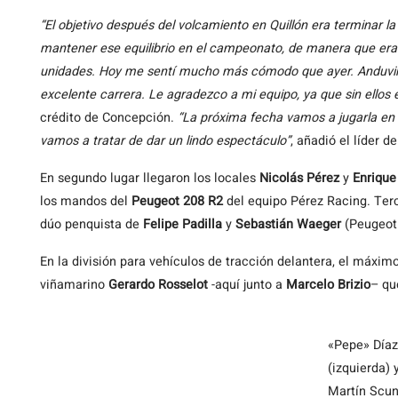
“El objetivo después del volcamiento en Quillón era terminar
mantener ese equilibrio en el campeonato, de manera que era
unidades. Hoy me sentí mucho más cómodo que ayer. Anduvim
excelente carrera. Le agradezco a mi equipo, ya que sin ellos e
crédito de Concepción.
“La próxima fecha vamos a jugarla en
vamos a tratar de dar un lindo espectáculo”
, añadió el líder d
En segundo lugar llegaron los locales
Nicolás Pérez
y
Enrique
los mandos del
Peugeot 208 R2
del equipo Pérez Racing. Terce
dúo penquista de
Felipe Padilla
y
Sebastián Waeger
(Peugeot
En la división para vehículos de tracción delantera, el máxi
viñamarino
Gerardo Rosselot
-aquí junto a
Marcelo Brizio
– qu
«Pepe» Díaz
(izquierda) 
Martín Scun