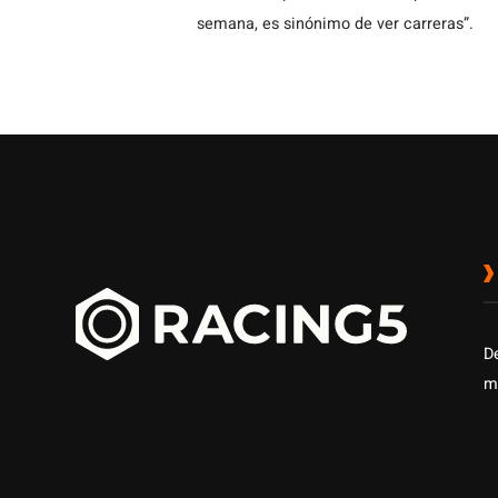
semana, es sinónimo de ver carreras”.
D
m