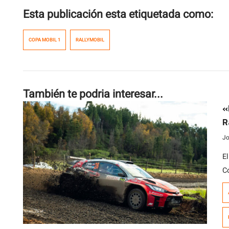
Esta publicación esta etiquetada como:
COPA MOBIL 1
RALLYMOBIL
También te podria interesar...
«
R
Jo
E
C
c
ll
c
c