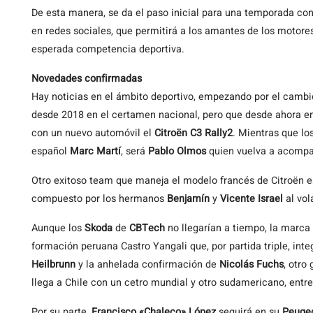
De esta manera, se da el paso inicial para una temporada con 
en redes sociales, que permitirá a los amantes de los motores
esperada competencia deportiva.
Novedades confirmadas
Hay noticias en el ámbito deportivo, empezando por el camb
desde 2018 en el certamen nacional, pero que desde ahora
con un nuevo automóvil el
Citroën C3 Rally2
. Mientras que l
español
Marc Martí
, será
Pablo Olmos
quien vuelva a acomp
Otro exitoso team que maneja el modelo francés de Citroën e
compuesto por los hermanos
Benjamín
y
Vicente Israel
al vol
Aunque los
Skoda
de
CBTech
no llegarían a tiempo, la marca
formación peruana Castro Yangali que, por partida triple, int
Heilbrunn
y la anhelada confirmación de
Nicolás Fuchs
, otro
llega a Chile con un cetro mundial y otro sudamericano, ent
Por su parte,
Francisco «Chaleco» López
seguirá en su
Peuge