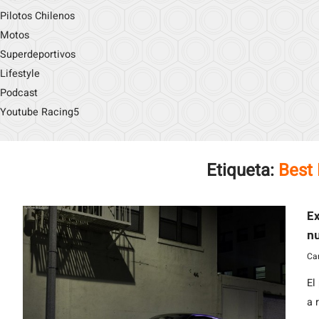
Pilotos Chilenos
Motos
Superdeportivos
Lifestyle
Podcast
Youtube Racing5
Etiqueta:
Best
Ex
n
Car
El
a 