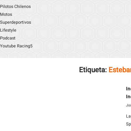
Pilotos Chilenos
Motos
Superdeportivos
Lifestyle
Podcast
Youtube Racing5
Etiqueta:
Esteban
In
In
Jo
La
Sp