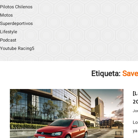
Pilotos Chilenos
Motos
Superdeportivos
Lifestyle
Podcast
Youtube Racing5
Etiqueta:
Save
[L
20
l
Jo
Lo
ya