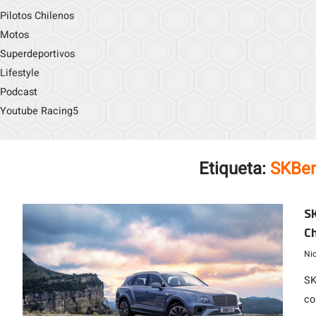
Pilotos Chilenos
Motos
Superdeportivos
Lifestyle
Podcast
Youtube Racing5
Etiqueta:
SKBer
SK
Ch
Ni
SK
co