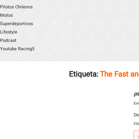
Pilotos Chilenos
Motos
Superdeportivos
Lifestyle
Podcast
Youtube Racing5
Etiqueta:
The Fast an
¡H
Emi
De
cu
al
C