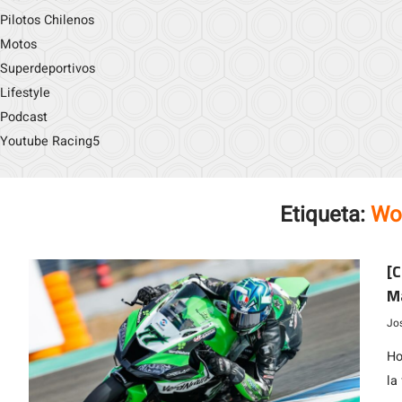
Pilotos Chilenos
Motos
Superdeportivos
Lifestyle
Podcast
Youtube Racing5
Etiqueta:
Wo
[C
Ma
Jo
Ho
la