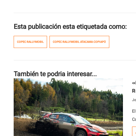
Esta publicación esta etiquetada como:
COPEC RALLYMOBIL
COPEC RALLYMOBIL ATACAMA COPIAPÓ
También te podria interesar...
«
R
Jo
E
C
c
ll