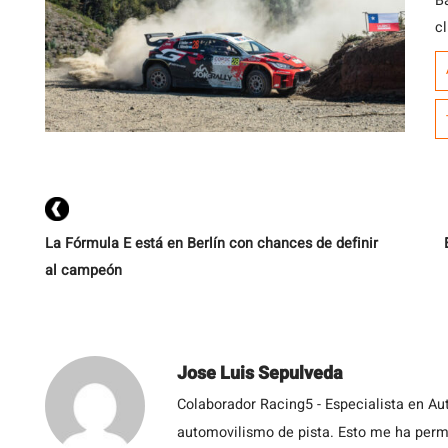
B
cl
A
2
R
cl
ac
La Fórmula E está en Berlín con chances de definir
al campeón
Jose Luis Sepulveda
Colaborador Racing5 - Especialista en Au
automovilismo de pista. Esto me ha permit