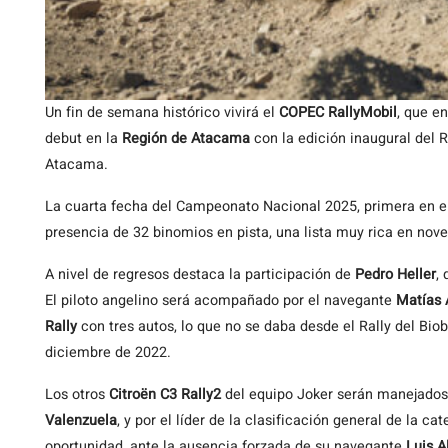
Un fin de semana histórico vivirá el
COPEC RallyMobil
, que e
debut en la
Región de Atacama
con la edición inaugural del 
Atacama.
La cuarta fecha del Campeonato Nacional 2025, primera en el 
presencia de 32 binomios en pista, una lista muy rica en nov
A nivel de regresos destaca la participación de
Pedro Heller
,
El piloto angelino será acompañado por el navegante
Matías 
Rally
con tres autos, lo que no se daba desde el Rally del Bi
diciembre de 2022.
Los otros
Citroën C3 Rally2
del equipo Joker serán manejados 
Valenzuela
, y por el líder de la clasificación general de la ca
oportunidad, ante la ausencia forzada de su navegante
Luis A