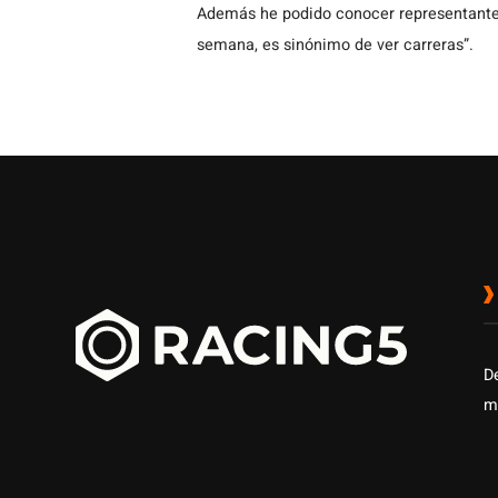
Además he podido conocer representantes
semana, es sinónimo de ver carreras”.
D
m