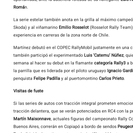
Romá
n.
La serie estelar también anota en la grilla al máximo campe
Skoda) y al viñamarino
Emilio Rosselot
(Rosselot Rally Team)
experiencia en carreras de la zona norte de Chile.
Martínez debutó en el COPEC RallyMobil justamente en una car
también participó el experimentado
Luis ‘Catemu’ Núñez
, qui
semana al hacer su debut en la flamante
categoría Rally3
a b
la parrilla que es liderada por el piloto uruguayo
Ignacio Gardi
penquista
Felipe Padilla
y al puertomontino
Carlos Prieto
.
Visitas de fuste
Si las series de autos con tracción integral prometen emocion
tracción delantera, que se verán potenciados en RC4 con la 
Martín Maisonnave
, actuales figuras del campeonato Rally C
Buenos Aires, correrán en Copiapó a bordo de sendos
Peugeo