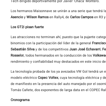
Tech dirigido deportivamente por Javier ‘Chaca’ Montero.
Los hermanos Maisonnave se unirán a una serie que tendrá l
Asencio
y
Wilson Ramos
en Rally4, de
Carlos Campos
en R3 y
Los GT2i pisan fuerte
Las atracciones no terminan ahí, puesto que la pujante categ
binomios con la participación del líder de la general
Francisc
Sebastián Silva
y de los competitivos
Juan José Echavarri
,
Fe
Rosselo
t, todos hermanados en la conducción de los
Volkswa
rendimiento y confiabilidad muy destacados en este inicio d
La tecnología probada de los ya avezados VW Gol tendrá un es
modelo eléctrico
Copec Voltex
, cuya tecnología eléctrica y 
de manifiesto en la presencia del auto manejado por el osor
Tomás Cañete, dos exponentes de larga data en el COPEC Ral
Cronograma