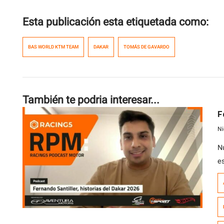
Esta publicación esta etiquetada como:
BAS WORLD KTM TEAM
DAKAR
TOMÁS DE GAVARDO
También te podria interesar...
F
Ni
N
e
a
a
j
d