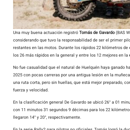
Una muy buena actuación registró
Tomás de Gavardo
(BAS Wo
considerando que tuvo la responsabilidad de ser el primer pil
restantes en las motos. Durante los rápidos 22 kilómetros de e
los 26 más rápidos en la general y entre los 12 mejores en la
No fue casualidad que el natural de Huelquén haya ganado h
2025 con pocas carreras por una antigua lesión en la muñec
una ruta corta, pero sin huellas, que está mejor preparado, c
fuerza y velocidad.
En la clasificación general De Gavardo se ubicó 26° a 01 min
con 11 minutos 31 segundos 9 décimas para los 22 kilómetro
llegaron 14° y 20°, respectivamente.
En la serie Rally2 para pilotos no oficiales, Tomás logró la d