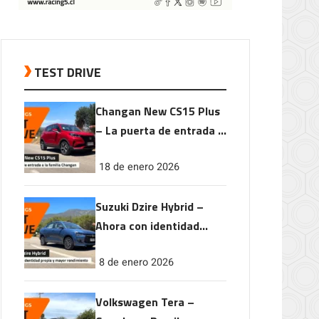
TEST DRIVE
Changan New CS15 Plus
– La puerta de entrada a
la familia Changan
18 de enero 2026
Suzuki Dzire Hybrid –
Ahora con identidad
propia y mayor
8 de enero 2026
rendimiento
Volkswagen Tera –