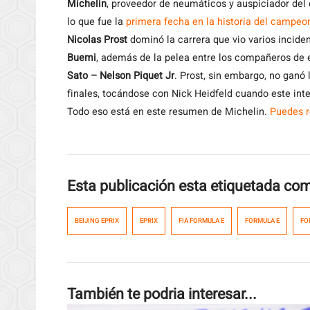
Michelin
,
proveedor de neumáticos y auspiciador del
lo que fue la
primera fecha en la historia del campe
Nicolas Prost
dominó la carrera que vio varios incid
Buemi
, además de la pelea entre los compañeros de
Sato – Nelson Piquet Jr
. Prost, sin embargo, no ganó 
finales, tocándose con Nick Heidfeld cuando este inte
Todo eso está en este resumen de Michelin.
Puedes r
Esta publicación esta etiquetada co
BEIJING EPRIX
EPRIX
FIA FORMULA E
FORMULA E
FO
También te podria interesar...