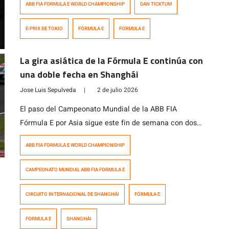
ABB FIA FORMULA E WORLD CHAMPIONSHIP
DAN TICKTUM
E disputada en Tokio. Detrás de ellos terminó Nick
Cassidy, quien le dio un emotivo podio a Citroën
E-PRIX DE TOKIO
FÓRMULA E
FORMULA E
Racing en la Ronda 14 del E-Prix de Tokio 2026.
Ticktum había […]
La gira asiática de la Fórmula E continúa con
una doble fecha en Shanghái
Jose Luis Sepulveda
|
2 de julio 2026
El paso del Campeonato Mundial de la ABB FIA
Fórmula E por Asia sigue este fin de semana con dos
carreras en el Circuito Internacional de Shanghái,
ABB FIA FORMULA E WORLD CHAMPIONSHIP
correspondientes a las rondas 12 y 13 de la temporada
2025/26. El Circuito Internacional de Shanghái, de
CAMPEONATO MUNDIAL ABB FIA FORMULA E
3,051 kilómetros, es uno de los muchos trazados
diseñados por el […]
CIRCUITO INTERNACIONAL DE SHANGHÁI
FÓRMULA E
FORMULA E
SHANGHÁI