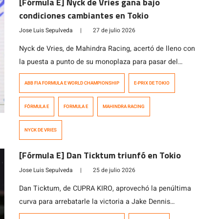
[Fórmula E] Nyck de Vries gana bajo
condiciones cambiantes en Tokio
Jose Luis Sepulveda
|
27 de julio 2026
Nyck de Vries, de Mahindra Racing, acertó de lleno con
la puesta a punto de su monoplaza para pasar del
quinto puesto a la victoria en la carrera del domingo
ABB FIA FORMULA E WORLD CHAMPIONSHIP
E-PRIX DE TOKIO
del E-Prix de Tokio 2026 de la Fórmula E, disputada en
condiciones mixtas. El neerlandés terminó por delante
FÓRMULA E
FORMULA E
MAHINDRA RACING
de Nick Cassidy, de Citroën Racing, y […]
NYCK DE VRIES
[Fórmula E] Dan Ticktum triunfó en Tokio
Jose Luis Sepulveda
|
25 de julio 2026
Dan Ticktum, de CUPRA KIRO, aprovechó la penúltima
curva para arrebatarle la victoria a Jake Dennis
(Andretti) en la primera carrera nocturna de la Fórmula