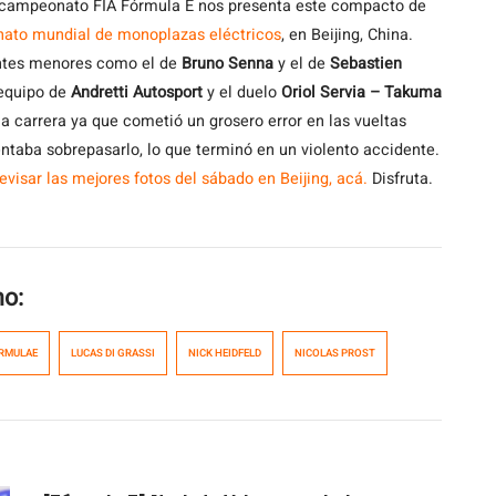
 campeonato FIA Fórmula E nos presenta este compacto de
onato mundial de monoplazas eléctricos
, en Beijing, China.
entes menores como el de
Bruno Senna
y el de
Sebastien
 equipo de
Andretti Autosport
y el duelo
Oriol Servia – Takuma
la carrera ya que cometió un grosero error en las vueltas
ntaba sobrepasarlo, lo que terminó en un violento accidente.
evisar las mejores fotos del sábado en Beijing, acá.
Disfruta.
mo:
RMULAE
LUCAS DI GRASSI
NICK HEIDFELD
NICOLAS PROST