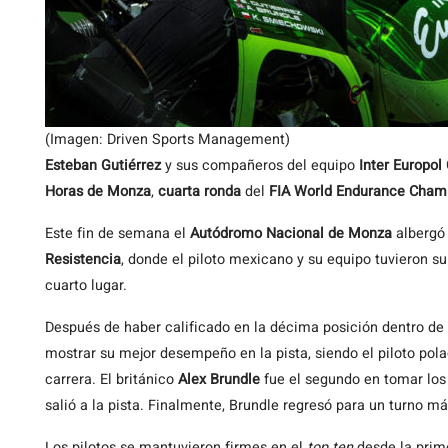
(Imagen: Driven Sports Management)
Esteban Gutiérrez
y sus compañeros del equipo
Inter Europol
Horas de Monza
,
cuarta ronda
del
FIA World Endurance Cham
Este fin de semana el
Autódromo Nacional de Monza
albergó 
Resistencia
, donde el piloto mexicano y su equipo tuvieron s
cuarto lugar.
Después de haber calificado en la décima posición dentro de 
mostrar su mejor desempeño en la pista, siendo el piloto pol
carrera. El británico
Alex Brundle
fue el segundo en tomar los
salió a la pista. Finalmente, Brundle regresó para un turno m
Los pilotos se mantuvieron firmes en el
top ten
desde la prime