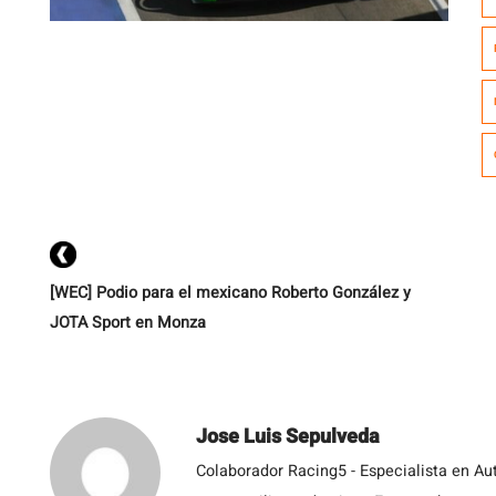
Qa
l
C
99
[WEC] Podio para el mexicano Roberto González y
JOTA Sport en Monza
Jose Luis Sepulveda
Colaborador Racing5 - Especialista en Au