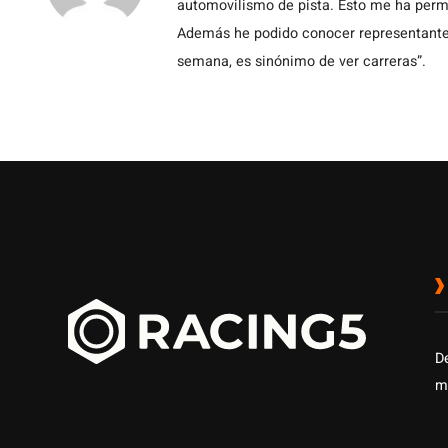
automovilismo de pista. Esto me ha permit
Además he podido conocer representantes
semana, es sinónimo de ver carreras”.
D
m