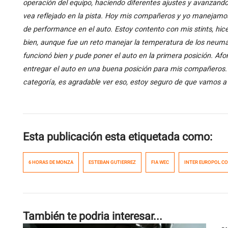
operación del equipo, haciendo diferentes ajustes y avanzando
vea reflejado en la pista. Hoy mis compañeros y yo manejamos 
de performance en el auto. Estoy contento con mis stints, hic
bien, aunque fue un reto manejar la temperatura de los neumáti
funcionó bien y pude poner el auto en la primera posición. A
entregar el auto en una buena posición para mis compañeros. 
categoría, es agradable ver eso, estoy seguro de que vamos a 
Esta publicación esta etiquetada como:
6 HORAS DE MONZA
ESTEBAN GUTIERREZ
FIA WEC
INTER EUROPOL C
También te podria interesar...