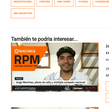
ARGENTINA WRC
CORDOBA
DANI SORDO
HYUNDAI
HYUNDAI M
WRC ARGENTINA
También te podria interesar...
J
c
Ni
O
M
co
c
c
A
c