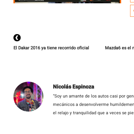
e
c
d
El Dakar 2016 ya tiene recorrido oficial
Mazda6 es el m
Nicolás Espinoza
“Soy un amante de los autos casi por ge
mecánicos a desenvolverme humildemente 
el relajo y tranquilidad que a veces se pie