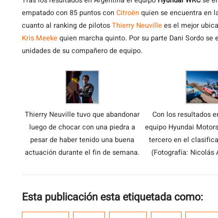
Tras los resultados en Argentina el equipo
Hyundai WRC
se en
empatado con 85 puntos con
Citroën
quien se encuentra en l
cuanto al ranking de pilotos
Thierry Neuville
es el mejor ubic
Kris Meeke
quien marcha quinto. Por su parte Dani Sordo se e
unidades de su compañero de equipo.
Thierry Neuville tuvo que abandonar
Con los resultados e
luego de chocar con una piedra a
equipo Hyundai Motors
pesar de haber tenido una buena
tercero en el clasific
actuación durante el fin de semana.
(Fotografía: Nicolás
Esta publicación esta etiquetada como: