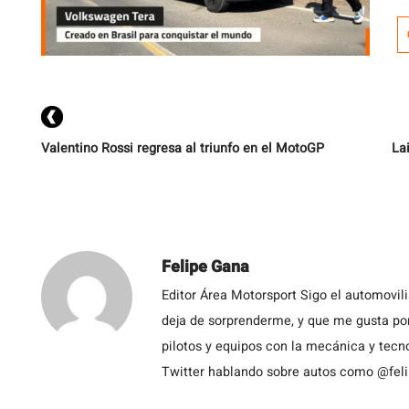
V
la
p
mo
[…
Valentino Rossi regresa al triunfo en el MotoGP
La
Felipe Gana
Editor Área Motorsport Sigo el automovil
deja de sorprenderme, y que me gusta por
pilotos y equipos con la mecánica y tecn
Twitter hablando sobre autos como @fel