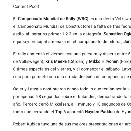
Content Pool)
El
Campeonato Mundial de Rally (WRC
) es una fiesta Volksw
el Campeonato Mundial de Constructores a falta de tres fecha
estilo, al lograr su primer 1-2-3 en la categoría.
Sebastien Ogi
equipo y principal amenaza en el campeonato de pilotos,
Jari
El rally comenzó el viernes con una pelea muy áspera entre 5 
de Volkswagen),
Kris Meeke
(Citroën) y
Mikko Hirvonen
(Ford)
últimas especiales del viernes, y al comenzar el sábado, Latv
solo para perderlo con una errada decisión de compuesto de n
Ogier y Latvala continuaron dando todo lo que tenían por la vi
por apenas 6,8 segundos sobre el finlandés, demostrando lo pa
año. Tercero cerró Mikkelsen, a 1 minuto y 18 segundos de Og
tanto que cerrando el Top 6 apareció
Hayden Paddon
de Hyun
Robert Kubica tuvo una de sus mejores presentaciones en arcil