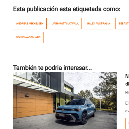
Esta publicación esta etiquetada como:
ANDREAS MIKKELSEN
JARI-MATTI LATVALA
RALLY AUSTRALIA
SEBAST
VOLKSWAGEN WRC
También te podria interesar...
N
d
V
Ni
E
a
p
c