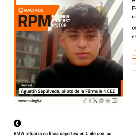
F
Ni
O
e
t
A
c
y
Eu
BMW refuerza su línea deportiva en Chile con los