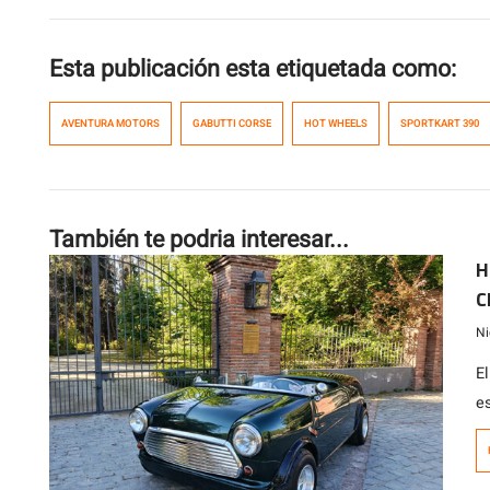
Esta publicación esta etiquetada como:
AVENTURA MOTORS
GABUTTI CORSE
HOT WHEELS
SPORTKART 390
También te podria interesar...
H
C
l
Ni
E
es
in
Lo