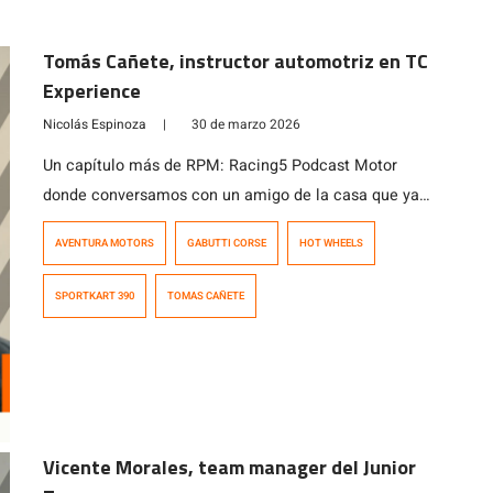
Tomás Cañete, instructor automotriz en TC
Experience
Nicolás Espinoza
|
30 de marzo 2026
Un capítulo más de RPM: Racing5 Podcast Motor
donde conversamos con un amigo de la casa que ya
pasó por nuestra habitual conversación «de tuercas
AVENTURA MOTORS
GABUTTI CORSE
HOT WHEELS
para tuercas» en los inicios de nuestro podcast. Se
trata de Tomás Cañete, navegante de rally quien
SPORTKART 390
TOMAS CAÑETE
cuando no está en la butaca derecha de un auto de
carreras se […]
Vicente Morales, team manager del Junior