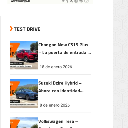
TEST DRIVE
Changan New CS15 Plus
– La puerta de entrada a
la familia Changan
18 de enero 2026
Suzuki Dzire Hybrid –
Ahora con identidad
propia y mayor
8 de enero 2026
rendimiento
Volkswagen Tera –