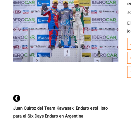
e
c
Jo
E
jo
V
C
O
m
en
Juan Quiroz del Team Kawasaki Enduro está listo
para el Six Days Enduro en Argentina