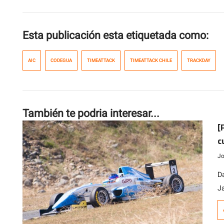
Esta publicación esta etiquetada como:
AIC
CODEGUA
TIMEATTACK
TIMEATTACK CHILE
TRACKDAY
También te podria interesar...
[
c
t
Jo
D
J
a
a