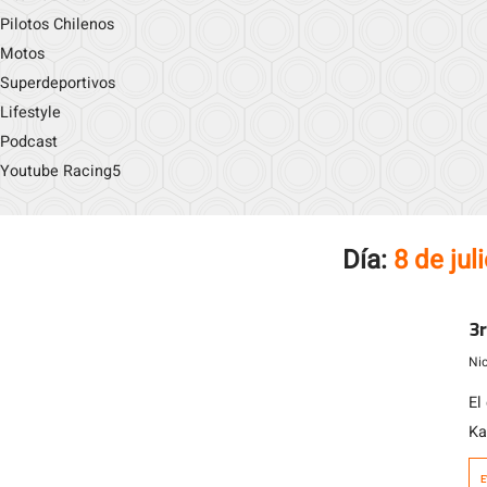
Pilotos Chilenos
Motos
Superdeportivos
Lifestyle
Podcast
Youtube Racing5
Día:
8 de jul
3r
Ni
El
Ka
Un
E