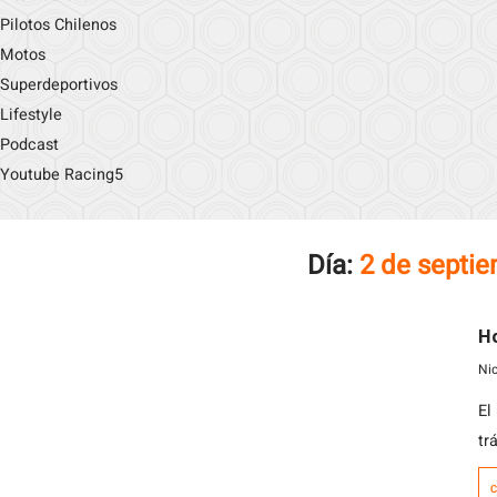
Pilotos Chilenos
Motos
Superdeportivos
Lifestyle
Podcast
Youtube Racing5
Día:
2 de septi
H
Ni
El
tr
el
C