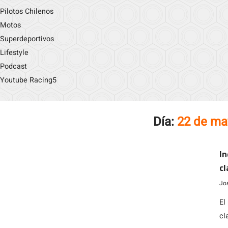
Pilotos Chilenos
Motos
Superdeportivos
Lifestyle
Podcast
Youtube Racing5
Día:
22 de ma
In
cl
In
Jo
El
cl