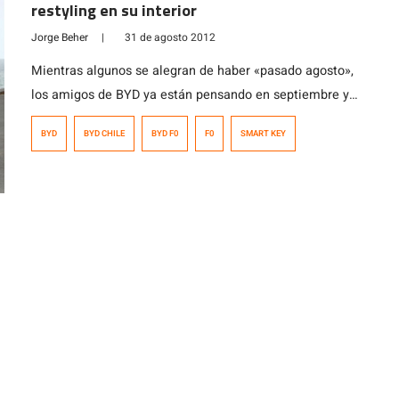
restyling en su interior
Jorge Beher
|
31 de agosto 2012
Mientras algunos se alegran de haber «pasado agosto»,
los amigos de BYD ya están pensando en septiembre y
los modelos 2013. Su punta de lanza con lo respectivo a
BYD
BYD CHILE
BYD F0
F0
SMART KEY
ventas, es el citycar F0 el cual recibe dos nuevos
añadidos que de seguro te interesarán si andas
buscando hacerte de uno. El primero, es la introducción
de nuevos ductos de […]