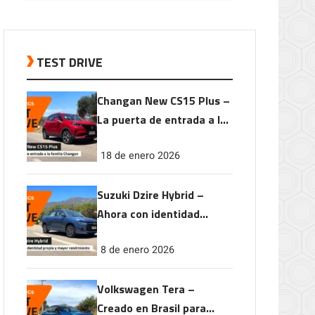
TEST DRIVE
Changan New CS15 Plus –
La puerta de entrada a la
familia Changan
18 de enero 2026
Suzuki Dzire Hybrid –
Ahora con identidad
propia y mayor
8 de enero 2026
rendimiento
Volkswagen Tera –
Creado en Brasil para