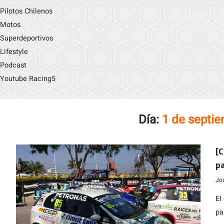
Pilotos Chilenos
Motos
Superdeportivos
Lifestyle
Podcast
Youtube Racing5
Día:
1 de septi
[C
pa
P
Jo
El
pa