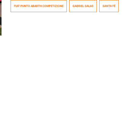
Competizione en el siempre complicado circuito
FIAT PUNTO ABARTH COMPETIZIONE
GABRIEL SALAS
SANTA FÉ
callejero de Santa Fe, Argentina, donde también
participó el Súper TC2000. Salas liquidó toda opción de
lograr un buen resultado al tener problemas con el turbo
además de fallas en el […]