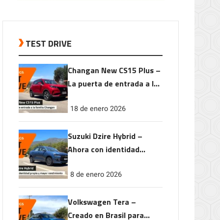
TEST DRIVE
Changan New CS15 Plus –
La puerta de entrada a la
familia Changan
18 de enero 2026
Suzuki Dzire Hybrid –
Ahora con identidad
propia y mayor
8 de enero 2026
rendimiento
Volkswagen Tera –
Creado en Brasil para