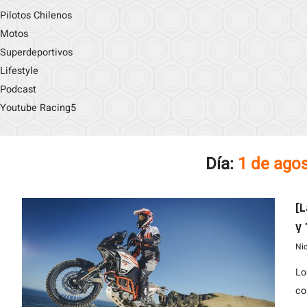
Pilotos Chilenos
Motos
Superdeportivos
Lifestyle
Podcast
Youtube Racing5
Día:
1 de ago
[
y 
es
Ni
Lo
co