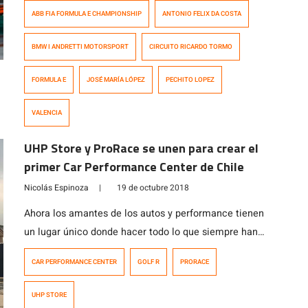
pretemporada realizados en el circuito Ricardo Tormo,
ABB FIA FORMULA E CHAMPIONSHIP
ANTONIO FELIX DA COSTA
Valencia, España con el portugués António Félix da
Costa (miércoles y viernes) y el británico Alexander
BMW I ANDRETTI MOTORSPORT
CIRCUITO RICARDO TORMO
Sims (martes), quien debutará oficialmente en la
categoría el 15 de diciembre en Arabia Saudita. […]
FORMULA E
JOSÉ MARÍA LÓPEZ
PECHITO LOPEZ
VALENCIA
UHP Store y ProRace se unen para crear el
primer Car Performance Center de Chile
Nicolás Espinoza
|
19 de octubre 2018
Ahora los amantes de los autos y performance tienen
un lugar único donde hacer todo lo que siempre han
soñado con su auto y moto. De la mano de UHP Store,
CAR PERFORMANCE CENTER
GOLF R
PRORACE
líder en potenciación automotriz en Chile y del
prestigioso taller ProRace nace un nuevo concepto en
UHP STORE
atención, un lugar que ofrece variados servicios que […]