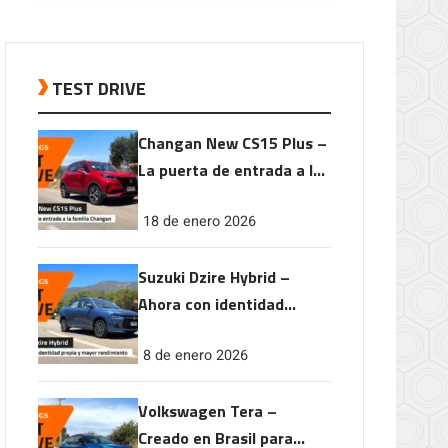
TEST DRIVE
Changan New CS15 Plus –
La puerta de entrada a la
familia Changan
18 de enero 2026
Suzuki Dzire Hybrid –
Ahora con identidad
propia y mayor
8 de enero 2026
rendimiento
Volkswagen Tera –
Creado en Brasil para