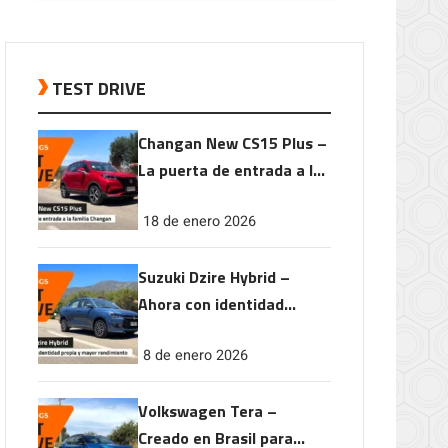
TEST DRIVE
Changan New CS15 Plus –
La puerta de entrada a la
familia Changan
18 de enero 2026
Suzuki Dzire Hybrid –
Ahora con identidad
propia y mayor
8 de enero 2026
rendimiento
Volkswagen Tera –
Creado en Brasil para