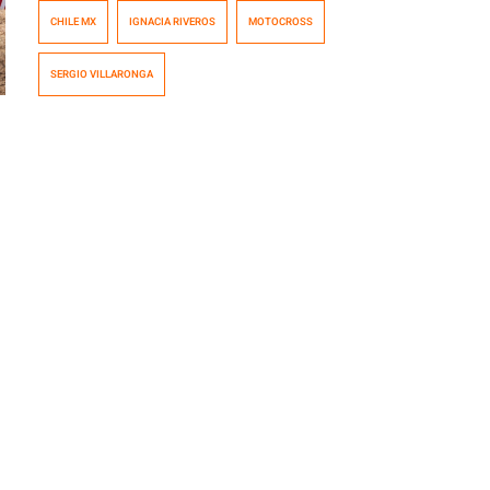
lo más alto. “Chechín” se convirtió en el nuevo campeón
CHILE MX
IGNACIA RIVEROS
MOTOCROSS
nacional de motocross tras finalizar en la tercera
posición de la fecha final del certamen, lo que le
SERGIO VILLARONGA
permitió mantener el liderato en la general, y quedarse
[…]