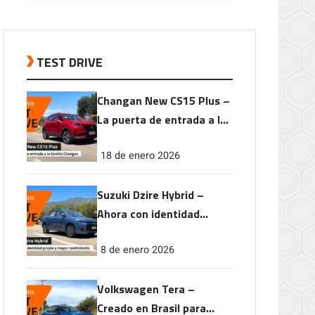
TEST DRIVE
Changan New CS15 Plus –
La puerta de entrada a la
familia Changan
18 de enero 2026
Suzuki Dzire Hybrid –
Ahora con identidad
propia y mayor
8 de enero 2026
rendimiento
Volkswagen Tera –
Creado en Brasil para