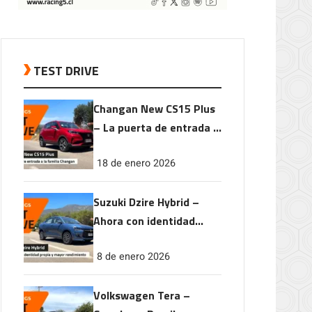
TEST DRIVE
Changan New CS15 Plus
– La puerta de entrada a
la familia Changan
18 de enero 2026
Suzuki Dzire Hybrid –
Ahora con identidad
propia y mayor
8 de enero 2026
rendimiento
Volkswagen Tera –