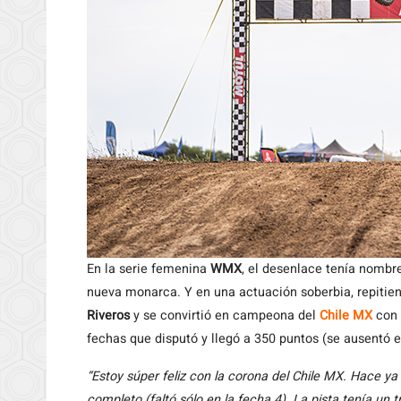
En la serie femenina
WMX
, el desenlace tenía nombre
nueva monarca. Y en una actuación soberbia, repitie
Riveros
y se convirtió en campeona del
Chile MX
con 
fechas que disputó y llegó a 350 puntos (se ausentó e
“Estoy súper feliz con la corona del Chile MX. Hace y
completo (faltó sólo en la fecha 4). La pista tenía un