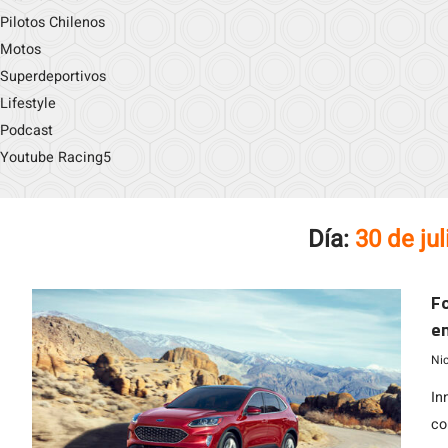
Pilotos Chilenos
Motos
Superdeportivos
Lifestyle
Podcast
Youtube Racing5
Día:
30 de ju
Fo
en
te
Ni
In
co