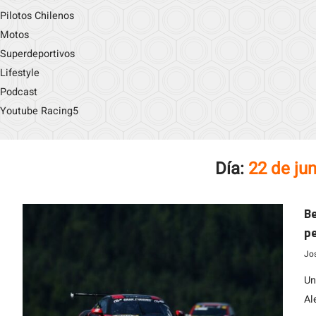
Pilotos Chilenos
Motos
Superdeportivos
Lifestyle
Podcast
Youtube Racing5
Día:
22 de ju
Be
pe
Jo
Un
Al