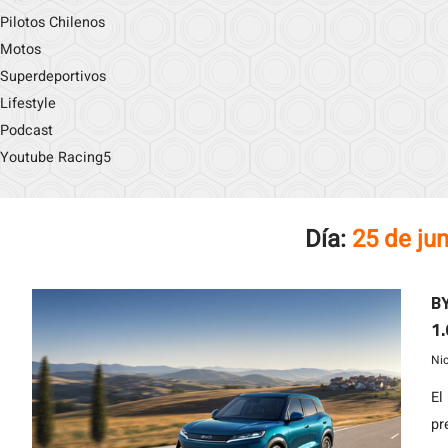
Pilotos Chilenos
Motos
Superdeportivos
Lifestyle
Podcast
Youtube Racing5
Día:
25 de ju
BY
1.
Hí
Ni
El
pr