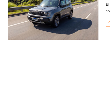
El
co
te
A
de