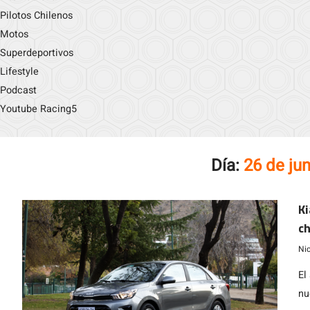
Pilotos Chilenos
Motos
Superdeportivos
Lifestyle
Podcast
Youtube Racing5
Día:
26 de ju
Ki
ch
a
Ni
El
nu