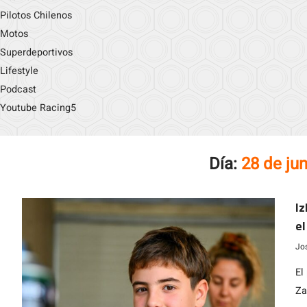
Pilotos Chilenos
Motos
Superdeportivos
Lifestyle
Podcast
Youtube Racing5
Día:
28 de ju
Iz
el
Jo
El
Za