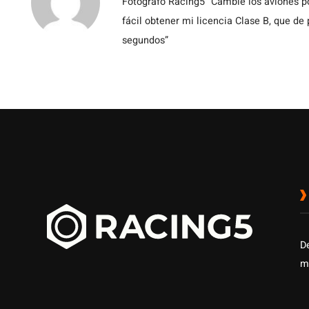
Fotógrafo Racing5 “Cambié los aviones po
fácil obtener mi licencia Clase B, que de
segundos”
D
m