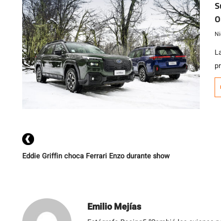
S
O
m
Ni
L
p
ac
r
C
C
m
p
Eddie Griffin choca Ferrari Enzo durante show
Emilio Mejías