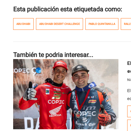
Esta publicación esta etiquetada como:
ABU DHABI
ABU DHABI DESERT CHALLENGE
PABLO QUINTANILLA
RALL
También te podria interesar...
E
e
B
Ni
E
e
di