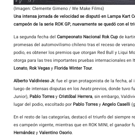
(Imagen: Clemente Gimeno / We Make Films)
Una intensa jornada de velocidad se disputó en Lampa Kart Ce
campeón de la serie ROK GP, nuevamente se quedó con el triu
La segunda fecha del
Campeonato Nacional Rok Cup
de karti
promesas del automovilismo chileno tras el receso de verano,
podio, es obtener los premios que otorgan Red Bull y Liqui M
otorga para las tres importantes pruebas internacionales en I
Lonato
,
Rok Vegas
y
Florida Winter Tour
.
Alberto Valdivieso Jr.
fue el gran protagonista de la fecha, a
luego de intensas disputas en los
heats
previos, donde tuvo 
Junior),
Pablo Torres
y
Cristóbal Herrera
, sin embargo, Valdivi
lugar del podio, escoltado por
Pablo Torres
y
Angelo Caselli
(
En el resto de las categorías, destacó el triunfo del siempre 
es campeón vigente, mientras que en ROK MINI, el ganador 
Hernández
y
Valentino Osorio
.