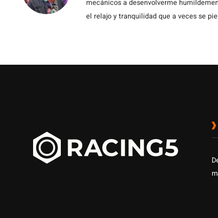
mecánicos a desenvolverme humildemente 
el relajo y tranquilidad que a veces se pie
D
m