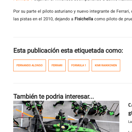
Por su parte el piloto asturiano y nuevo integrante de Ferrari
las pistas en el 2010, dejando a
Fisichella
como piloto de pru
Esta publicación esta etiquetada como:
FERNANDO ALONSO
FERRARI
FORMULA 1
KIMI RAIKKONEN
También te podria interesar...
C
g
La