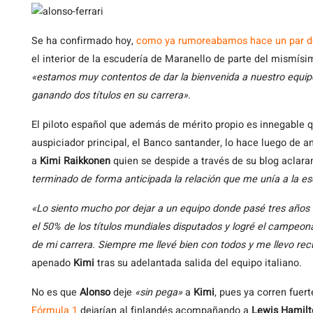
Se
ha confirmado hoy,
como ya rumoreabamos hace un par d
el interior de la escudería de Maranello de parte del mismísi
«estamos muy contentos de dar la bienvenida a nuestro equipo
ganando dos títulos en su carrera»
.
El piloto español que además de mérito propio es innegable q
auspiciador principal, el Banco santander, lo hace luego de a
a
Kimi Raikkonen
quien se despide a través de su blog aclar
terminado de forma anticipada la relación que me unía a la e
«Lo siento mucho por dejar a un equipo donde pasé tres años 
el 50% de los títulos mundiales disputados y logré el campeon
de mi carrera. Siempre me llevé bien con todos y me llevo re
apenado
Kimi
tras su adelantada salida del equipo italiano.
No es que
Alonso
deje
«sin pega»
a
Kimi
, pues ya corren fuer
Fórmula 1
dejarían al finlandés acompañando a
Lewis Hamilt