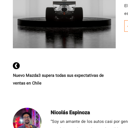
El
e
Nuevo Mazda3 supera todas sus expectativas de
ventas en Chile
Nicolás Espinoza
“Soy un amante de los autos casi por ge