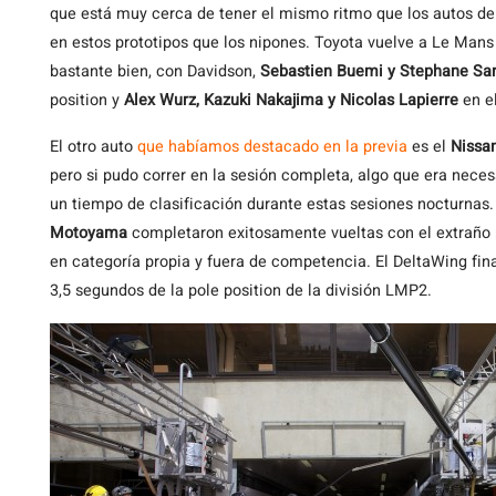
que está muy cerca de tener el mismo ritmo que los autos de
en estos prototipos que los nipones. Toyota vuelve a Le Man
bastante bien, con Davidson,
Sebastien Buemi y Stephane Sa
position y
Alex Wurz, Kazuki Nakajima y Nicolas Lapierre
en el
El otro auto
que habíamos destacado en la previa
es el
Nissa
pero si pudo correr en la sesión completa, algo que era nece
un tiempo de clasificación durante estas sesiones nocturnas
Motoyama
completaron exitosamente vueltas con el extraño 
en categoría propia y fuera de competencia. El DeltaWing fin
3,5 segundos de la pole position de la división LMP2.