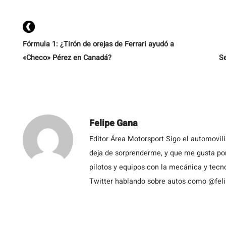
q
la
Fórmula 1: ¿Tirón de orejas de Ferrari ayudó a
«Checo» Pérez en Canadá?
Se
Felipe Gana
Editor Área Motorsport Sigo el automovil
deja de sorprenderme, y que me gusta por
pilotos y equipos con la mecánica y tecn
Twitter hablando sobre autos como @fel