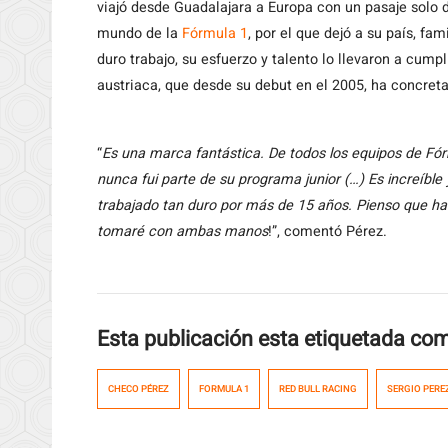
viajó desde Guadalajara a Europa con un pasaje solo 
mundo de la
Fórmula 1
, por el que dejó a su país, fa
duro trabajo, su esfuerzo y talento lo llevaron a cump
austriaca, que desde su debut en el 2005, ha concreta
“
Es una marca fantástica. De todos los equipos de Fór
nunca fui parte de su programa junior (…) Es increíble 
trabajado tan duro por más de 15 años. Pienso que ha 
tomaré con ambas manos
!”, comentó Pérez.
Esta publicación esta etiquetada co
CHECO PÉREZ
FORMULA 1
RED BULL RACING
SERGIO PERE