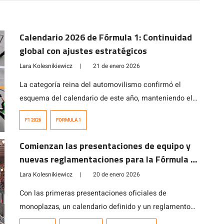
Calendario 2026 de Fórmula 1: Continuidad
global con ajustes estratégicos
Lara Kolesnikiewicz
|
21 de enero 2026
La categoría reina del automovilismo confirmó el
esquema del calendario de este año, manteniendo el
alcance global del campeonato, pero introduciendo
F1 2026
FORMULA 1
cambios clave en sedes y fechas para optimizar la
logística y reforzar su estrategia de sustentabilidad.
Comienzan las presentaciones de equipo y
nuevas reglamentaciones para la Fórmula 1
2026
Lara Kolesnikiewicz
|
20 de enero 2026
Con las primeras presentaciones oficiales de
monoplazas, un calendario definido y un reglamento
técnico que marcará un antes y un después, la