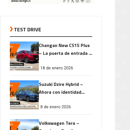
TEST DRIVE
Changan New CS15 Plus
– La puerta de entrada a
la familia Changan
18 de enero 2026
Suzuki Dzire Hybrid –
Ahora con identidad
propia y mayor
8 de enero 2026
rendimiento
Volkswagen Tera –