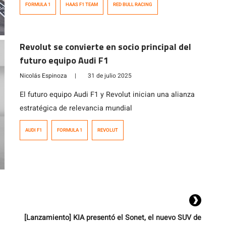
FORMULA 1
HAAS F1 TEAM
RED BULL RACING
Fórmula 1 comienza a delinear el escenario de la
temporada 2026, una de las más transformadoras de
su historia. Las primeras presentaciones rumbo a
Revolut se convierte en socio principal del
2026: Red Bull y Haas marcan el pulso La […]
futuro equipo Audi F1
Nicolás Espinoza
|
31 de julio 2025
El futuro equipo Audi F1 y Revolut inician una alianza
estratégica de relevancia mundial
AUDI F1
FORMULA 1
REVOLUT
[Lanzamiento] KIA presentó el Sonet, el nuevo SUV de