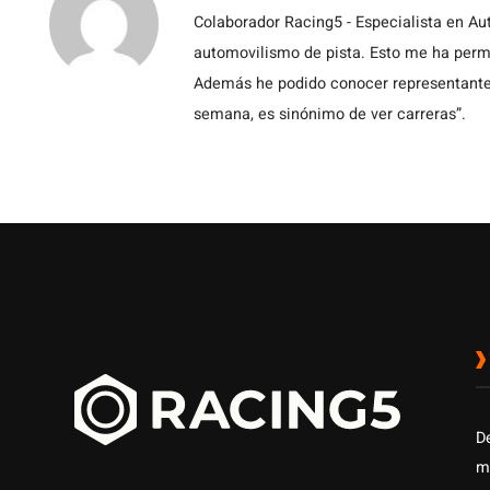
Colaborador Racing5 - Especialista en Au
automovilismo de pista. Esto me ha permit
Además he podido conocer representantes
semana, es sinónimo de ver carreras”.
D
m