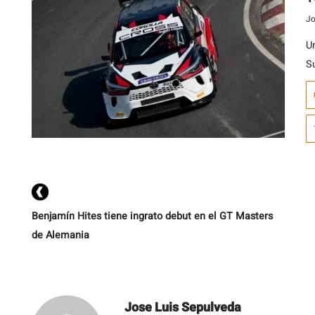
Jo
U
Su
d
a
ki
B
c
Benjamín Hites tiene ingrato debut en el GT Masters
de Alemania
Jose Luis Sepulveda