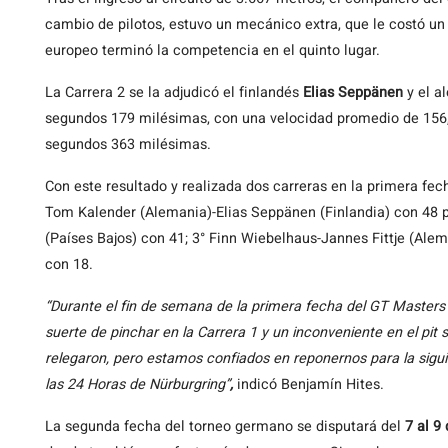
cambio de pilotos, estuvo un mecánico extra, que le costó un
europeo terminó la competencia en el quinto lugar.
La Carrera 2 se la adjudicó el finlandés
Elias Seppänen
y el 
segundos 179 milésimas, con una velocidad promedio de 156,
segundos 363 milésimas.
Con este resultado y realizada dos carreras en la primera fe
Tom Kalender (Alemania)-Elias Seppänen (Finlandia) con 48 
(Países Bajos) con 41; 3° Finn Wiebelhaus-Jannes Fittje (Al
con 18.
“Durante el fin de semana de la primera fecha del GT Master
suerte de pinchar en la Carrera 1 y un inconveniente en el pi
relegaron, pero estamos confiados en reponernos para la sig
las 24 Horas de Nürburgring”
,
indicó Benjamín Hites.
La segunda fecha del torneo germano se disputará del
7 al 9 