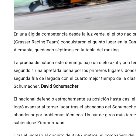
En una álgida competencia desde la luz verde, el piloto naci
(Grasser Racing Team) conquistaron el quinto lugar en la
Car
Alemania, quedando séptimos en la tabla del ranking.
La prueba disputada este domingo bajo un cielo azul y con t
segundo 1 una apretada lucha por los primeros lugares, donde
segunda fila de largada con el cuarto mejor tiempo de la clas
Schumacher,
David Schumacher
.
El nacional defendió estrechamente su posición hasta casi el
logró avanzar al tercer lugar tras el abandono del Schumacher
abandonar por problemas técnicos. Un par de giros más tarde, 
subiéndose Zimmermann.
Tras el ingreso al circuito de 3.667 metros, el compañero del