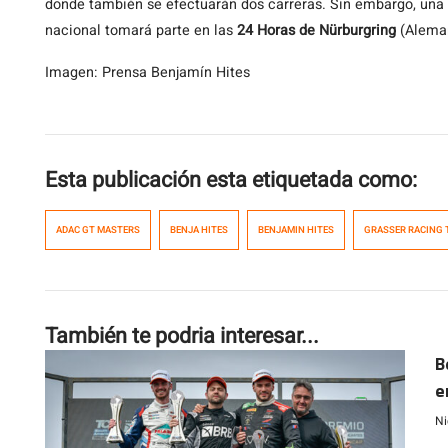
donde también se efectuarán dos carreras. Sin embargo, una
nacional tomará parte en las
24 Horas de Nürburgring
(Aleman
Imagen: Prensa Benjamín Hites
Esta publicación esta etiquetada como:
ADAC GT MASTERS
BENJA HITES
BENJAMIN HITES
GRASSER RACING 
También te podria interesar...
B
e
S
Ni