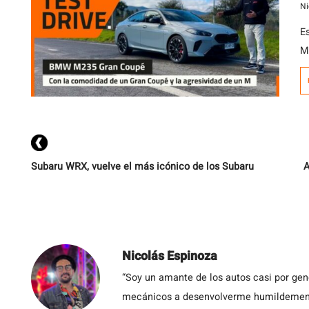
Ni
Es
M2
i
G
x
Tu
Subaru WRX, vuelve el más icónico de los Subaru
A
Nicolás Espinoza
“Soy un amante de los autos casi por ge
mecánicos a desenvolverme humildemente 