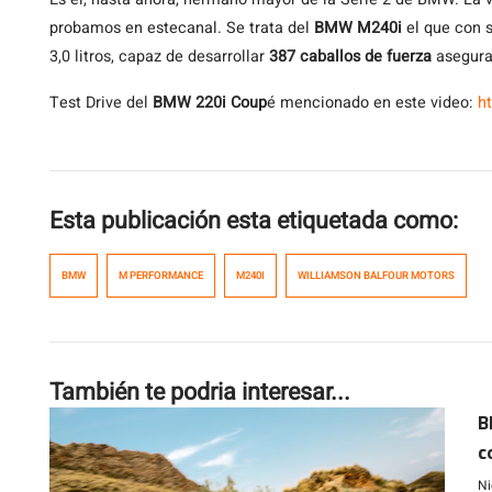
probamos en estecanal. Se trata del
BMW M240i
el que con s
3,0 litros, capaz de desarrollar
387 caballos de fuerza
asegura 
Test Drive del
BMW 220i Coup
é mencionado en este video:
h
Esta publicación esta etiquetada como:
BMW
M PERFORMANCE
M240I
WILLIAMSON BALFOUR MOTORS
También te podria interesar...
B
c
Ni