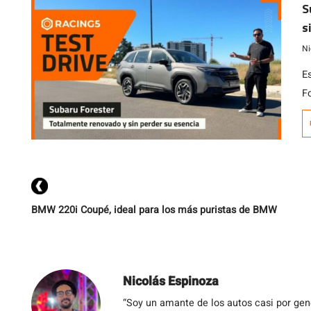
S
s
Ni
E
F
es
m
c
c
BMW 220i Coupé, ideal para los más puristas de BMW
Nicolás Espinoza
“Soy un amante de los autos casi por ge