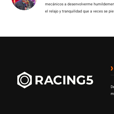
mecánicos a desenvolverme humildemente 
el relajo y tranquilidad que a veces se pie
D
m