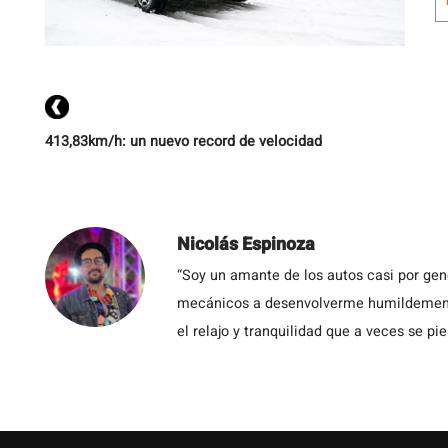
r
C
C
m
p
413,83km/h: un nuevo record de velocidad
Nicolás Espinoza
“Soy un amante de los autos casi por ge
mecánicos a desenvolverme humildemente 
el relajo y tranquilidad que a veces se pie