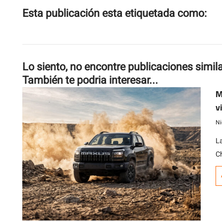
Esta publicación esta etiquetada como:
Lo siento, no encontre publicaciones simil
También te podria interesar...
M
v
Ni
L
Ch
2
ga