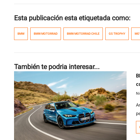
Esta publicación esta etiquetada como:
BMW
BMW MOTORRAD
BMW MOTORRAD CHILE
GS TROPHY
MO
También te podria interesar...
B
c
Ni
A
p
o
d
p