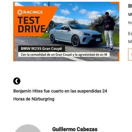
n
B
s
u
M
Ni
Es
M2
i
G
x
Tu
Benjamín Hites fue cuarto en las suspendidas 24
Horas de Nürburgring
Guillermo Cabezas