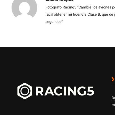
Fotógrafo Racing5 “Cambié los aviones po
fácil obtener mi licencia Clase B, que de
segundos”
D
m