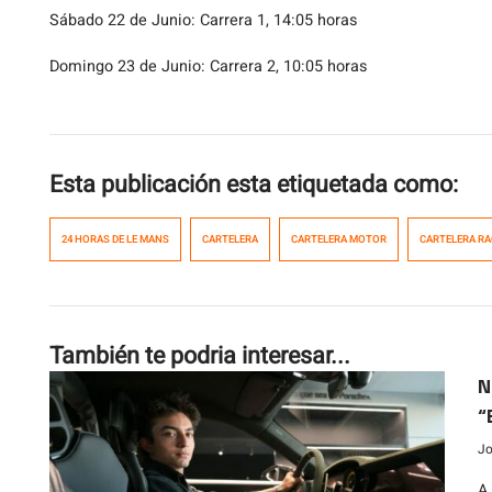
Sábado 22 de Junio: Carrera 1, 14:05 horas
Domingo 23 de Junio: Carrera 2, 10:05 horas
Esta publicación esta etiquetada como:
24 HORAS DE LE MANS
CARTELERA
CARTELERA MOTOR
CARTELERA RA
También te podria interesar...
N
“
Jo
A