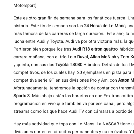
Motorsport)
Este es otro gran fin de semana para los fanáticos tuerca. Un
historia. Este fin de semana son las
24 Horas de Le Mans
, un
más famosa de las carreras de larga duración. Este año, la his
lucha entre Audi y Toyota. Audi va por otra victoria más, la 
Partieron bien porque los tres
Audi R18 e-tron quattro
, híbrid
carrera mañana, con el trío
Loic Duval, Allan McNish
y
Tom Kr
y quinto, con sus dos
Toyota TS030
Híbridos. Detrás de los L
competitivos, de los cuales hay 20 ejemplares en pista para l
competitiva serie GT en sus divisiones Pro y Am, con
Aston Ma
Afortunadamente, tendremos la opción de contar con transmis
Sports 3
. Más abajo están los horarios en que Fox transmitir
programación en vivo que también va por ese canal, pero alg
streams como los que hace Audi TV con cámaras a bordo de su
Hay más actividad que topa con Le Mans. La NASCAR tiene un 
divisiones corren en circuitos permanentes y no en óvalos. 