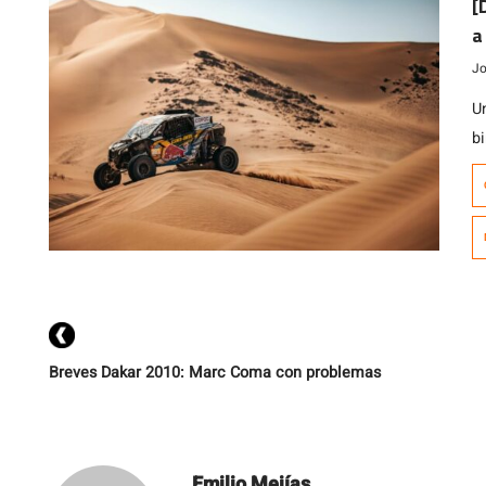
[
a
Jo
U
b
P
T
n
re
s
Breves Dakar 2010: Marc Coma con problemas
Emilio Mejías