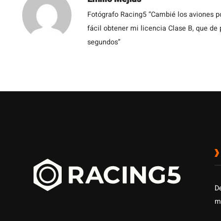
Fotógrafo Racing5 “Cambié los aviones po
fácil obtener mi licencia Clase B, que de
segundos”
D
m