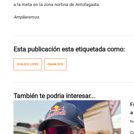
a la meta en la zona nortina de Antofagasta.
Ampliaremos.
Esta publicación esta etiquetada como:
CHALECO LOPEZ
DAKAR 2010
También te podria interesar...
F
a
Ni
C