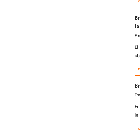
C
C
Br
l
Emi
El
ub
se
C
mi
la
Br
Emi
En
la
ap
C
ac