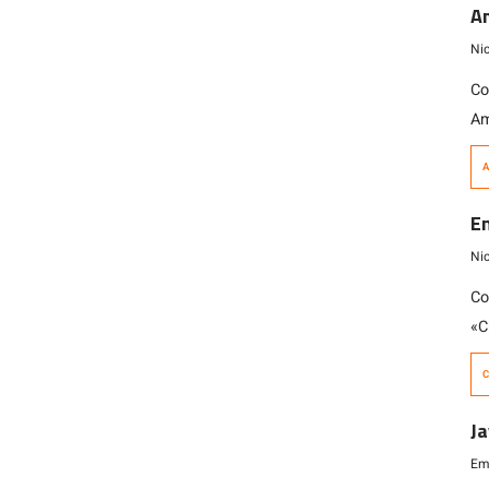
en
Am
Ni
Co
Am
pa
A
20
En
Ni
Co
«C
se
C
en
an
Ja
mi
Emi