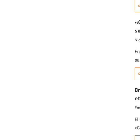
03
C
Ro
na
«C
pr
se
do
Ni
Fr
su
Ap
C
ga
et
Br
de
e
Emi
El
«C
un