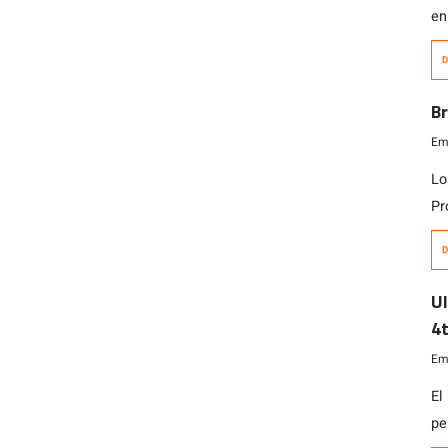
en
el
D
en
en
Br
DA
Emi
Lo
Pr
ru
D
Ro
Ul
4t
Emi
El
pe