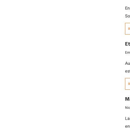
En
So
se
D
lo
au
Et
to
Emi
Sa
Au
es
tr
D
es
KT
Ma
có
Ni
La
en