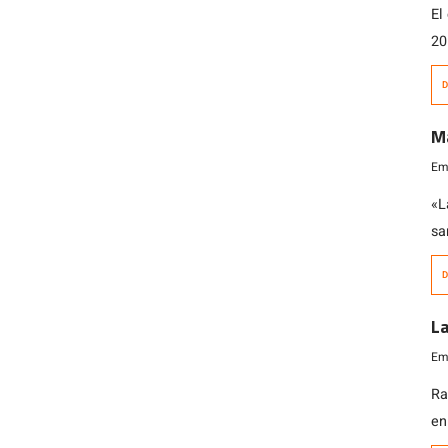
El
20
or
D
al
ch
M
ca
Emi
«N
«L
sa
de
D
vu
ga
La
ma
Emi
Ra
en